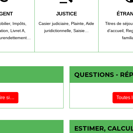
GENT
JUSTICE
ÉTRA
bilier,
Impôts,
Casier judiciaire,
Plainte,
Aide
Titres de séjou
tion,
Livret A,
juridictionnelle,
Saisie…
d’accueil,
Reg
urendettement…
famil
QUESTIONS - RÉ
ire si…
Toutes 
ESTIMER, CALCUL