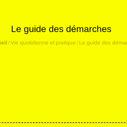
Le guide des démarches
eil
Vie quotidienne et pratique
Le guide des déma
/
/