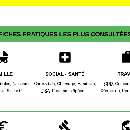
FICHES PRATIQUES LES PLUS CONSULTÉE
d_friendly
local_hospital
wo
MILLE
SOCIAL - SANTÉ
TRAV
iliales,
Naissance,
Carte vitale,
Chômage,
Handicap,
CDD
,
Concou
cs,
Scolarité…
RSA
,
Personnes âgées…
Démission,
Pér
o_symbol
gavel
pub