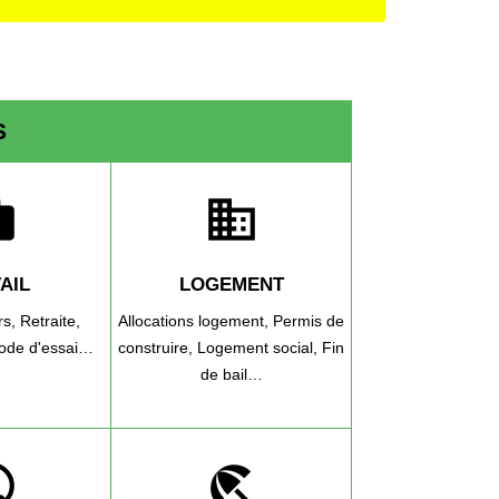
S
rk
domain
AIL
LOGEMENT
rs,
Retraite,
Allocations logement,
Permis de
iode d'essai…
construire,
Logement social,
Fin
de bail…
lic
beach_access