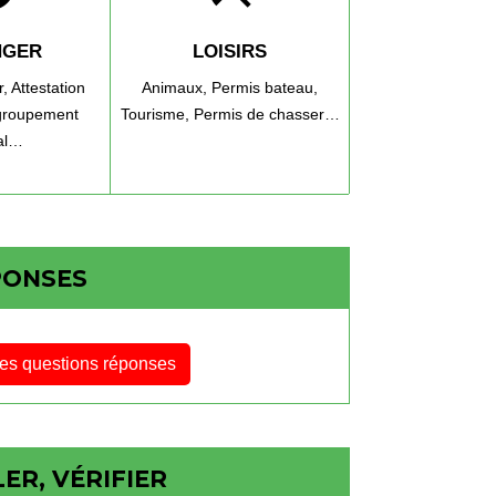
NGER
LOISIRS
r,
Attestation
Animaux,
Permis bateau,
roupement
Tourisme,
Permis de chasser…
ial…
PONSES
les questions réponses
ER, VÉRIFIER