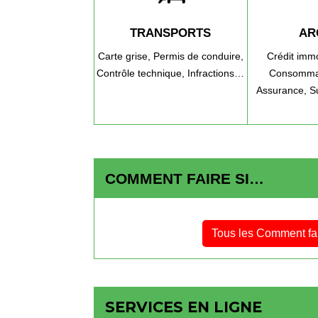
TRANSPORTS
AR
Carte grise,
Permis de conduire,
Crédit immo
Contrôle technique,
Infractions…
Consomma
Assurance,
S
COMMENT FAIRE SI…
Tous les Comment fa
SERVICES EN LIGNE