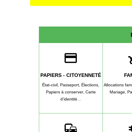
credit_card
chil
PAPIERS - CITOYENNETÉ
FA
État-civil,
Passeport,
Élections,
Allocations fam
Papiers à conserver,
Carte
Mariage,
Pa
d'identité…
commute
eur