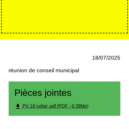
18/07/2025
réunion de conseil municipal
Pièces jointes
file_download
PV 18 juillet .pdf (PDF - 0.39Mo)